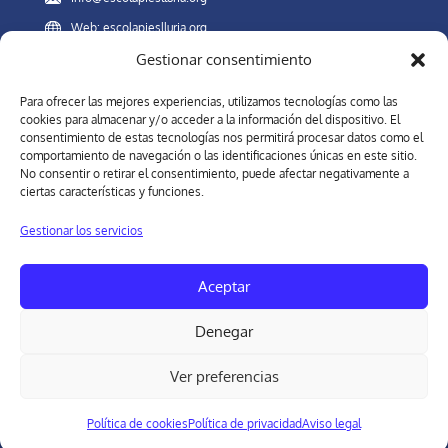
Web: escolapieslluria.org
Gestionar consentimiento
Canal Interno de Información
Para ofrecer las mejores experiencias, utilizamos tecnologías como las
cookies para almacenar y/o acceder a la información del dispositivo. El
consentimiento de estas tecnologías nos permitirá procesar datos como el
comportamiento de navegación o las identificaciones únicas en este sitio.
REDES SOCIALES
No consentir o retirar el consentimiento, puede afectar negativamente a
ciertas características y funciones.
Gestionar los servicios
Forma parte de nuestra comunidad. En las redes sociales del
Colegio Escolapias Llúria de Barcelora, estarás al día de nuestra
Aceptar
oferta educativa y novedades.
Denegar
Ver preferencias
Política de cookies
Política de privacidad
Aviso legal
Aviso Legal
-
Política de privacidad
-
Política de cookies