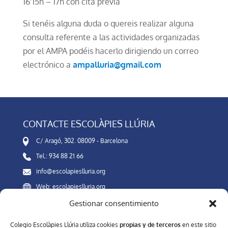
16’15h – 17h con cita previa
Si tenéis alguna duda o quereis realizar alguna
consulta referente a las actividades organizadas
por el AMPA podéis hacerlo dirigiendo un correo
electrónico a
ampalluria@gmail.com
CONTACTE ESCOLÀPIES LLÚRIA
C/ Aragó, 302. 08009 - Barcelona
Tel.: 934 88 21 66
info@escolapieslluria.org
Web: escolapieslluria.org
Gestionar consentimiento
Canal Interno de Información
Colegio Escolàpies Llúria utiliza cookies
propias y de terceros
en este sitio