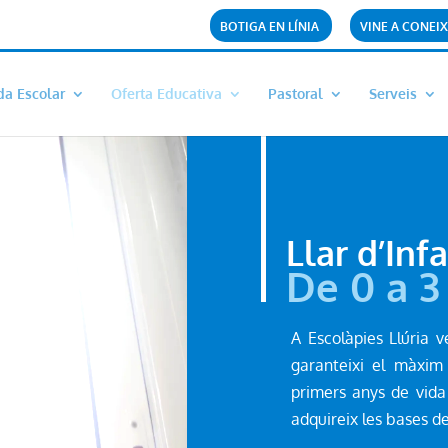
BOTIGA EN LÍNIA
VINE A CONEIX
da Escolar
Oferta Educativa
Pastoral
Serveis
Llar d’Inf
De 0 a 3
A Escolàpies Llúria v
garanteixi el màxim 
primers anys de vida
adquireix les bases de