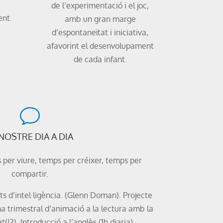
de l’experimentació i el joc,
ent.
amb un gran marge
d’espontaneïtat i iniciativa,
afavorint el desenvolupament
de cada infant.
 NOSTRE DIA A DIA
 per viure, temps per créixer, temps per
compartir.
ts d’intel·ligència. (Glenn Doman). Projecte
ma trimestral d’animació a la lectura amb la
(I2). Introducció a l’anglès (1h diaria)