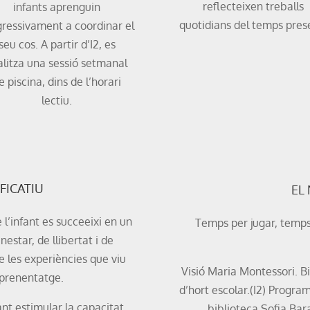
reflecteixen treballs
infants aprenguin
quotidians del temps pres
gressivament a coordinar el
seu cos. A partir d’I2, es
alitza una sessió setmanal
e piscina, dins de l’horari
lectiu.
FICATIU
EL
 l’infant es succeeixi en un
Temps per jugar, temps
nestar, de llibertat i de
 les experiències que viu
Visió Maria Montessori. Bi
’aprenentatge.
d’hort escolar.(I2) Progra
tant estimular la capacitat
biblioteca Sofia Barat