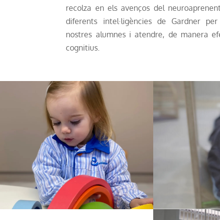
recolza en els avenços del neuroaprenent
diferents intel·ligències de Gardner pe
nostres alumnes i atendre, de manera efec
cognitius.