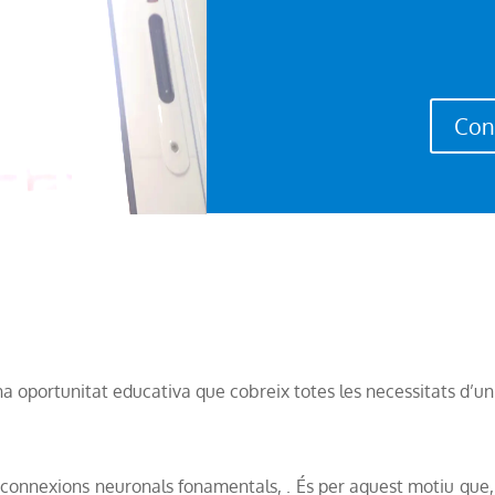
Con
na oportunitat educativa que cobreix totes les necessitats d’un 
 connexions neuronals fonamentals, . És per aquest motiu que