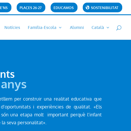
E’NS
PLAÇES 26-27
EDUCAMOS
SOSTENIBILITAT
Notícies
Família-Escola
Alumni
Català
ants
 anys
etllem per construir una realitat educativa que
d’oportunitats i experiències de qualitat. «Els
 són una etapa molt important perquè l’infant
 la seva personalitat».