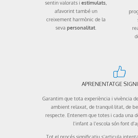
sentin valorats i
estimulats
,
afavorint també un
pro
creixement harmònic de la
seva
personalitat
.
re
d
APRENENTATGE SIGNI
Garantim que tota experiència i vivència de
ambient relaxat, de tranquil·litat, de be
respecte. Entenem que totes i cada una de
l’infant a l’escola són font d
Tot el procés significatiu s’articula inten