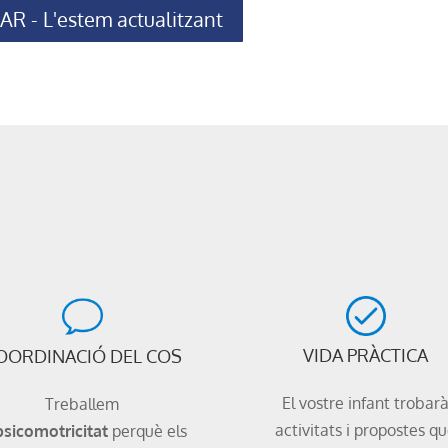
 - L'estem actualitzant
VIDA PRÀCTICA
OORDINACIÓ DEL COS
El vostre infant trobar
Treballem
activitats i propostes q
psicomotricitat
perquè els