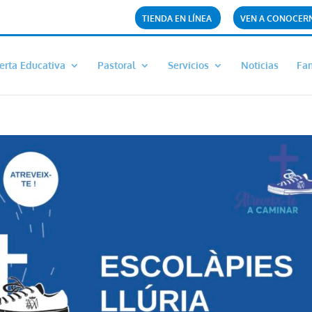
TIENDA EN LÍNEA
VEN A CONOCER
erta Educativa
Pastoral
Servicios
Noticias
Fam