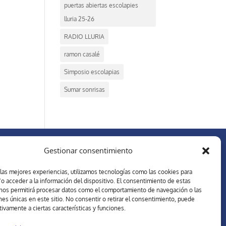
puertas abiertas escolapies
lluria 25-26
RADIO LLURIA
ramon casalé
Simposio escolapias
Sumar sonrisas
Gestionar consentimiento
REDES SOCIALES
 las mejores experiencias, utilizamos tecnologías como las cookies para
o acceder a la información del dispositivo. El consentimiento de estas
nos permitirá procesar datos como el comportamiento de navegación o las
ones únicas en este sitio. No consentir o retirar el consentimiento, puede
tivamente a ciertas características y funciones.
Forma parte de nuestra comunidad. En las redes sociales
el Colegio Escolapias Llúria de Barcelora, estarás al día de