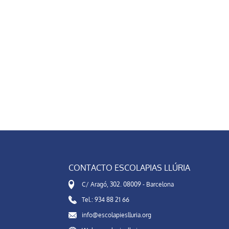
CONTACTO ESCOLAPIAS LLÚRIA
C/ Aragó, 302. 08009 - Barcelona
Tel.: 934 88 21 66
info@escolapieslluria.org