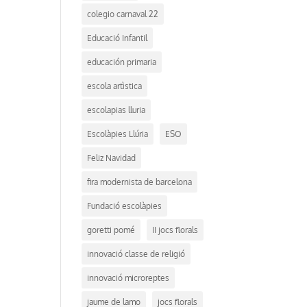
colegio carnaval 22
Educació Infantil
educación primaria
escola artìstica
escolapias lluria
Escolàpies Llúria
ESO
Feliz Navidad
fira modernista de barcelona
Fundació escolàpies
goretti pomé
II jocs florals
innovació classe de religió
innovació microreptes
jaume de lamo
jocs florals