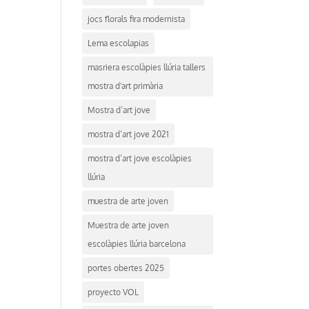
jocs florals fira modernista
Lema escolapias
masriera escolàpies llúria tallers
mostra d'art primària
Mostra d’art jove
mostra d’art jove 2021
mostra d’art jove escolàpies
llúria
muestra de arte joven
Muestra de arte joven
escolàpies llúria barcelona
portes obertes 2025
proyecto VOL