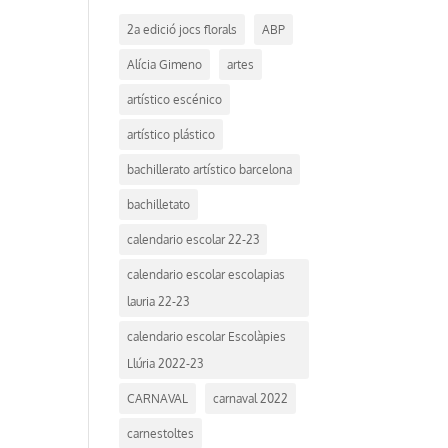
2a edició jocs florals
ABP
Alícia Gimeno
artes
artístico escénico
artístico plástico
bachillerato artístico barcelona
bachilletato
calendario escolar 22-23
calendario escolar escolapias
lauria 22-23
calendario escolar Escolàpies
Llúria 2022-23
CARNAVAL
carnaval 2022
carnestoltes