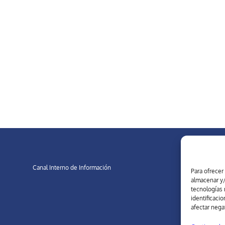
Canal Interno de Información
Para ofrecer
almacenar y/
tecnologías 
identificaci
afectar nega
d