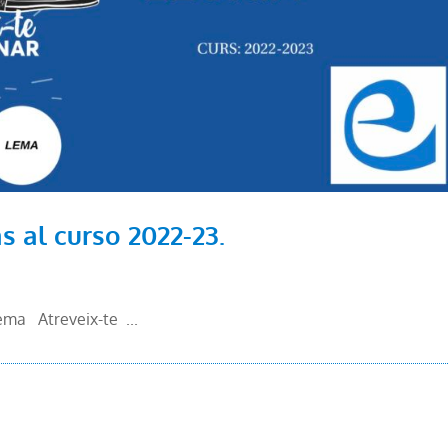
 al curso 2022-23.
ma Atreveix-te ...