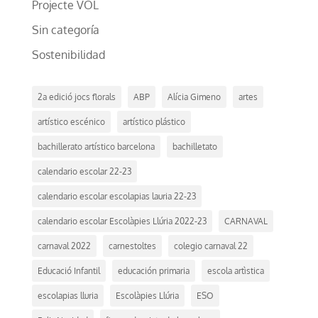
Projecte VOL
Sin categoría
Sostenibilidad
2a edició jocs florals
ABP
Alícia Gimeno
artes
artístico escénico
artístico plástico
bachillerato artístico barcelona
bachilletato
calendario escolar 22-23
calendario escolar escolapias lauria 22-23
calendario escolar Escolàpies Llúria 2022-23
CARNAVAL
carnaval 2022
carnestoltes
colegio carnaval 22
Educació Infantil
educación primaria
escola artìstica
escolapias lluria
Escolàpies Llúria
ESO