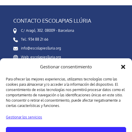
CONTACTO ESCOLAPIAS LLÚRIA
C/ Aragó, 302. 08009 - Barcelona
Tel.: 934 88 21 66
info@escolapieslluria.org
Web: escolapieslluria.org
Gestionar consentimiento
Canal Interno de Información
Para ofrecer las mejores experiencias, utilizamos tecnologías como las
cookies para almacenar y/o acceder a la información del dispositivo. El
consentimiento de estas tecnologías nos permitirá procesar datos como el
comportamiento de navegación o las identificaciones únicas en este sitio.
REDES SOCIALES
No consentir o retirar el consentimiento, puede afectar negativamente a
ciertas características y funciones.
Gestionar los servicios
Forma parte de nuestra comunidad. En las redes sociales del
Colegio Escolapias Llúria de Barcelora, estarás al día de nuestra