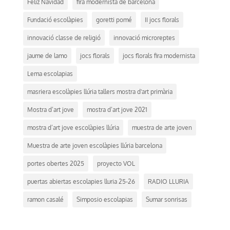
Feliz Navidad
fira modernista de barcelona
Fundació escolàpies
goretti pomé
II jocs florals
innovació classe de religió
innovació microreptes
jaume de lamo
jocs florals
jocs florals fira modernista
Lema escolapias
masriera escolàpies llúria tallers mostra d'art primària
Mostra d’art jove
mostra d’art jove 2021
mostra d’art jove escolàpies llúria
muestra de arte joven
Muestra de arte joven escolàpies llúria barcelona
portes obertes 2025
proyecto VOL
puertas abiertas escolapies lluria 25-26
RADIO LLURIA
ramon casalé
Simposio escolapias
Sumar sonrisas