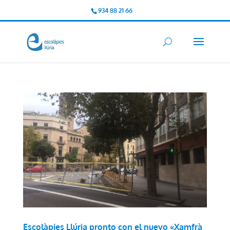
934 88 21 66
Escolàpies Llúria pronto con el nuevo «Xamfrà