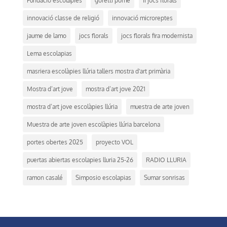
Fundació escolàpies
goretti pomé
II jocs florals
innovació classe de religió
innovació microreptes
jaume de lamo
jocs florals
jocs florals fira modernista
Lema escolapias
masriera escolàpies llúria tallers mostra d'art primària
Mostra d’art jove
mostra d’art jove 2021
mostra d’art jove escolàpies llúria
muestra de arte joven
Muestra de arte joven escolàpies llúria barcelona
portes obertes 2025
proyecto VOL
puertas abiertas escolapies lluria 25-26
RADIO LLURIA
ramon casalé
Simposio escolapias
Sumar sonrisas