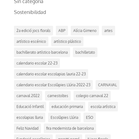
Sin categoría
Sostenibilidad
2a edició jocs florals
ABP
Alícia Gimeno
artes
artístico escénico
artístico plástico
bachillerato artístico barcelona
bachilletato
calendario escolar 22-23
calendario escolar escolapias lauria 22-23
calendario escolar Escolàpies Llúria 2022-23
CARNAVAL
carnaval 2022
carnestoltes
colegio carnaval 22
Educació Infantil
educación primaria
escola artìstica
escolapias lluria
Escolàpies Llúria
ESO
Feliz Navidad
fira modernista de barcelona