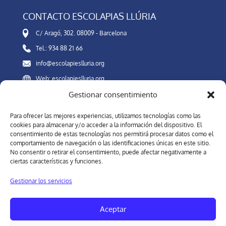
CONTACTO ESCOLAPIAS LLÚRIA
C/ Aragó, 302. 08009 - Barcelona
Tel.: 934 88 21 66
info@escolapieslluria.org
Web: escolapieslluria.org
Gestionar consentimiento
Canal Interno de Información
Para ofrecer las mejores experiencias, utilizamos tecnologías como las
cookies para almacenar y/o acceder a la información del dispositivo. El
consentimiento de estas tecnologías nos permitirá procesar datos como el
comportamiento de navegación o las identificaciones únicas en este sitio.
REDES SOCIALES
No consentir o retirar el consentimiento, puede afectar negativamente a
ciertas características y funciones.
Gestionar los servicios
Forma parte de nuestra comunidad. En las redes sociales del
Colegio Escolapias Llúria de Barcelora, estarás al día de nuestra
Aceptar
oferta educativa y novedades.