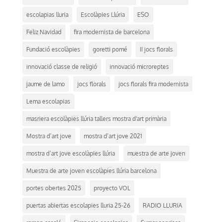
escolapias lluria
Escolàpies Llúria
ESO
Feliz Navidad
fira modernista de barcelona
Fundació escolàpies
goretti pomé
II jocs florals
innovació classe de religió
innovació microreptes
jaume de lamo
jocs florals
jocs florals fira modernista
Lema escolapias
masriera escolàpies llúria tallers mostra d'art primària
Mostra d’art jove
mostra d’art jove 2021
mostra d’art jove escolàpies llúria
muestra de arte joven
Muestra de arte joven escolàpies llúria barcelona
portes obertes 2025
proyecto VOL
puertas abiertas escolapies lluria 25-26
RADIO LLURIA