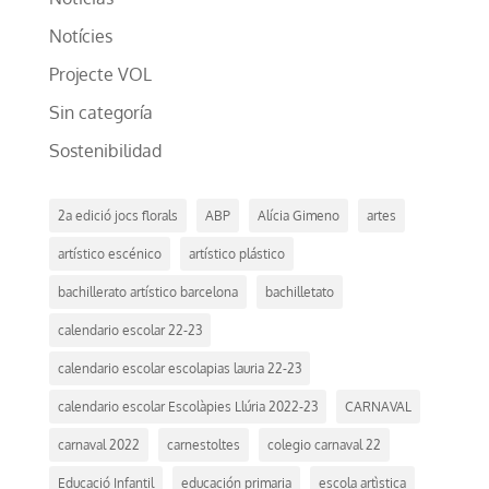
Notícies
Projecte VOL
Sin categoría
Sostenibilidad
2a edició jocs florals
ABP
Alícia Gimeno
artes
artístico escénico
artístico plástico
bachillerato artístico barcelona
bachilletato
calendario escolar 22-23
calendario escolar escolapias lauria 22-23
calendario escolar Escolàpies Llúria 2022-23
CARNAVAL
carnaval 2022
carnestoltes
colegio carnaval 22
Educació Infantil
educación primaria
escola artìstica