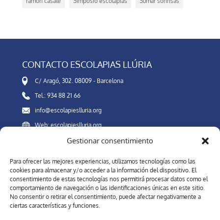
ramon casalé
Simposio escolapias
Sumar sonrisas
CONTACTO ESCOLAPIAS LLÚRIA
C/ Aragó, 302. 08009 - Barcelona
Tel.: 934 88 21 66
info@escolapieslluria.org
Web: escolapieslluria.org
Gestionar consentimiento
Canal Interno de Información
Para ofrecer las mejores experiencias, utilizamos tecnologías como las
cookies para almacenar y/o acceder a la información del dispositivo. El
consentimiento de estas tecnologías nos permitirá procesar datos como el
comportamiento de navegación o las identificaciones únicas en este sitio.
REDES SOCIALES
No consentir o retirar el consentimiento, puede afectar negativamente a
ciertas características y funciones.