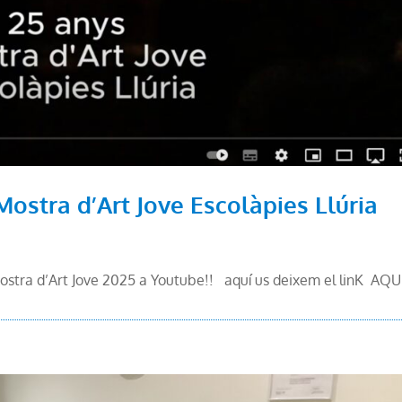
Mostra d’Art Jove Escolàpies Llúria
a Mostra d’Art Jove 2025 a Youtube!! aquí us deixem el linK A