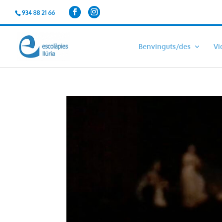
934 88 21 66
Benvinguts/des
Vi