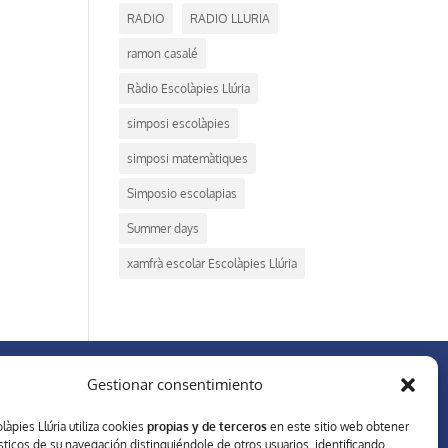
RADIO
RADIO LLURIA
ramon casalé
Ràdio Escolàpies Llúria
simposi escolàpies
simposi matemàtiques
Simposio escolapias
Summer days
xamfrà escolar Escolàpies Llúria
Gestionar consentimiento
XARXES SOCIALS
làpies Llúria utiliza cookies
propias y de terceros
en este sitio web obtener
sticos de su navegación distinguiéndole de otros usuarios, identificando