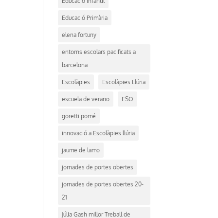
Educació Infantil
Educació Primària
elena fortuny
entorns escolars pacificats a
barcelona
Escolàpies
Escolàpies Llúria
escuela de verano
ESO
goretti pomé
innovació a Escolàpies llúria
jaume de lamo
jornades de portes obertes
jornades de portes obertes 20-
21
Júlia Gash millor Treball de