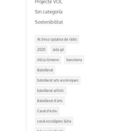
Projecte VOL
Sin categoría
Sostenibilitat
4t d'eso optativa de ràdio
2020
aida gil
Alícia Gimeno
barcelona
Batxillerat
batxillerat arts escèniques
batxillerat artístic
Batxillerat d’arts
Casal d’estiu
casal escolàpies llúria