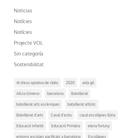
Noticias
Notícies
Notícies
Projecte VOL
Sin categoría
Sostenibilitat
4t d'eso optativa de ràdio
2020
aida gil
Alícia Gimeno
barcelona
Batxillerat
batxillerat arts escèniques
batxillerat artístic
Batxillerat d’arts
Casal d’estiu
casal escolàpies llúria
Educació Infantil
Educació Primària
elena fortuny
entorns escolars pacificats a barcelona
Escolàpies