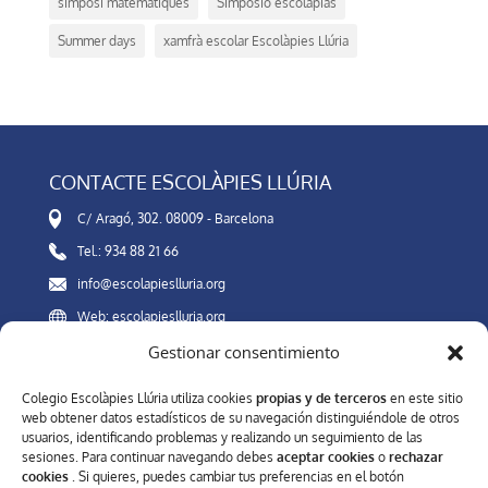
simposi matemàtiques
Simposio escolapias
Summer days
xamfrà escolar Escolàpies Llúria
CONTACTE ESCOLÀPIES LLÚRIA
C/ Aragó, 302. 08009 - Barcelona
Tel.: 934 88 21 66
info@escolapieslluria.org
Web: escolapieslluria.org
Gestionar consentimiento
Canal Interno de Información
Colegio Escolàpies Llúria utiliza cookies
propias y de terceros
en este sitio
web obtener datos estadísticos de su navegación distinguiéndole de otros
usuarios, identificando problemas y realizando un seguimiento de las
sesiones. Para continuar navegando debes
aceptar cookies
o
rechazar
XARXES SOCIALS
cookies
. Si quieres, puedes cambiar tus preferencias en el botón