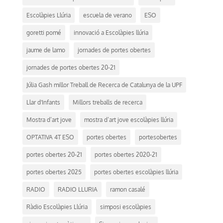
Escolàpies Llúria
escuela de verano
ESO
goretti pomé
innovació a Escolàpies llúria
jaume de lamo
jornades de portes obertes
jornades de portes obertes 20-21
Júlia Gash millor Treball de Recerca de Catalunya de la UPF
Llar d'Infants
Millors treballs de recerca
Mostra d’art jove
mostra d’art jove escolàpies llúria
OPTATIVA 4T ESO
portes obertes
portesobertes
portes obertes 20-21
portes obertes 2020-21
portes obertes 2025
portes obertes escolàpies llúria
RADIO
RADIO LLURIA
ramon casalé
Ràdio Escolàpies Llúria
simposi escolàpies