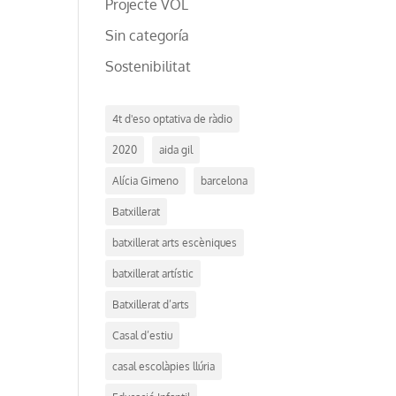
Projecte VOL
Sin categoría
Sostenibilitat
4t d'eso optativa de ràdio
2020
aida gil
Alícia Gimeno
barcelona
Batxillerat
batxillerat arts escèniques
batxillerat artístic
Batxillerat d’arts
Casal d’estiu
casal escolàpies llúria