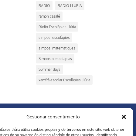
RADIO
RADIO LLURIA
ramon casalé
Ràdio Escolàpies Llúria
simposi escolàpies
simposi matemàtiques
Simposio escolapias
Summer days
xamfrà escolar Escolàpies Llúria
Gestionar consentimiento
XARXES SOCIALS
làpies Llúria utiliza cookies
propias y de terceros
en este sitio web obtener
sticos de su navegación distinguiéndole de otros usuarios, identificando