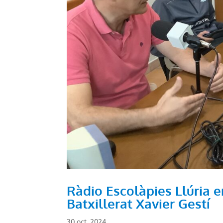
Ràdio Escolàpies Llúria e
Batxillerat Xavier Gestí
30 oct. 2024