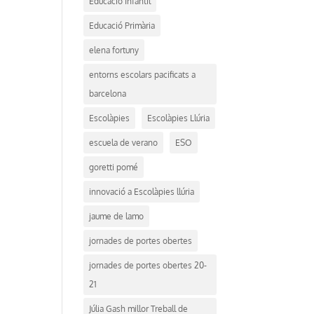
Educació Infantil
Educació Primària
elena fortuny
entorns escolars pacificats a
barcelona
Escolàpies
Escolàpies Llúria
escuela de verano
ESO
goretti pomé
innovació a Escolàpies llúria
jaume de lamo
jornades de portes obertes
jornades de portes obertes 20-
21
Júlia Gash millor Treball de