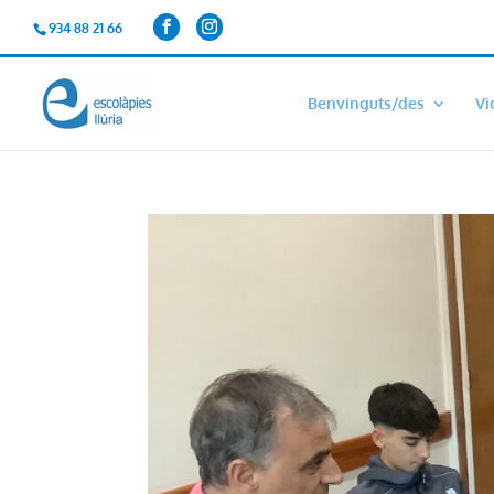
934 88 21 66
Benvinguts/des
Vi