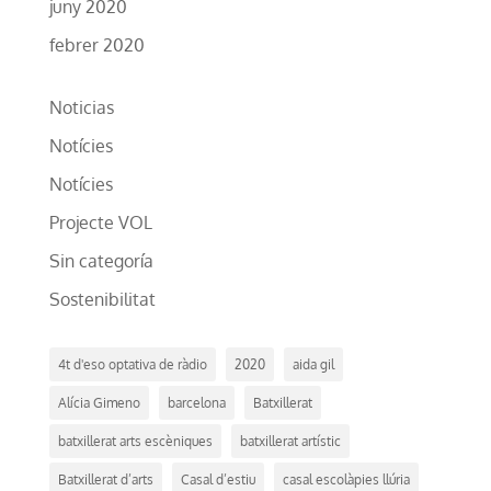
juny 2020
febrer 2020
Noticias
Notícies
Notícies
Projecte VOL
Sin categoría
Sostenibilitat
4t d'eso optativa de ràdio
2020
aida gil
Alícia Gimeno
barcelona
Batxillerat
batxillerat arts escèniques
batxillerat artístic
Batxillerat d’arts
Casal d’estiu
casal escolàpies llúria