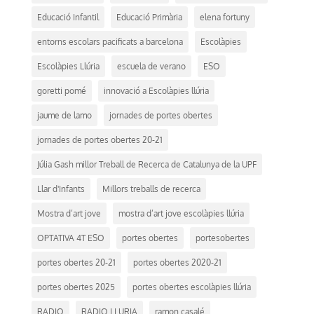
Educació Infantil
Educació Primària
elena fortuny
entorns escolars pacificats a barcelona
Escolàpies
Escolàpies Llúria
escuela de verano
ESO
goretti pomé
innovació a Escolàpies llúria
jaume de lamo
jornades de portes obertes
jornades de portes obertes 20-21
Júlia Gash millor Treball de Recerca de Catalunya de la UPF
Llar d'Infants
Millors treballs de recerca
Mostra d’art jove
mostra d’art jove escolàpies llúria
OPTATIVA 4T ESO
portes obertes
portesobertes
portes obertes 20-21
portes obertes 2020-21
portes obertes 2025
portes obertes escolàpies llúria
RADIO
RADIO LLURIA
ramon casalé