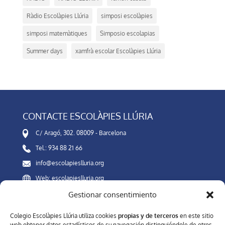
Ràdio Escolàpies Llúria
simposi escolàpies
simposi matemàtiques
Simposio escolapias
Summer days
xamfrà escolar Escolàpies Llúria
CONTACTE ESCOLÀPIES LLÚRIA
C/ Aragó, 302. 08009 - Barcelona
Tel.: 934 88 21 66
info@escolapieslluria.org
Web: escolapieslluria.org
Gestionar consentimiento
Canal Interno de Información
Colegio Escolàpies Llúria utiliza cookies
propias y de terceros
en este sitio
web obtener datos estadísticos de su navegación distinguiéndole de otros